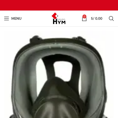
0
MENU
S/
0.00