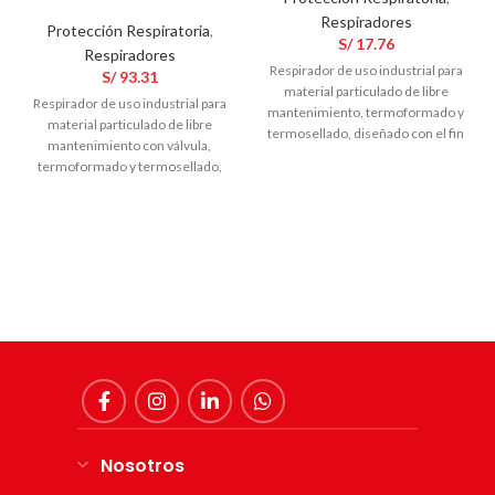
Respiradores
Protección Respiratoria
,
S/
17.76
Respiradores
Respirador de uso industrial para
S/
93.31
material particulado de libre
Respirador de uso industrial para
mantenimiento, termoformado y
material particulado de libre
termosellado, diseñado con el fin
mantenimiento con válvula,
de lograr una mayor protección y
termoformado y termosellado,
comodidad al usuario. Permite la
diseñado con el fin de lograr una
filtración de material particulado
mayor protección y comodidad al
libre de aceites y el uso conjunto
usuario. Permite la filtración de
con protección respiratoria,
material particulado libre de
auditiva y visual complementaria.
aceites y el uso conjunto con
protección respiratoria, auditiva y
visual complementaria
Nosotros