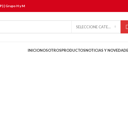
P) | Grupo H y M
SELECCIONE CATEGORÍA
INICIO
NOSOTROS
PRODUCTOS
NOTICIAS Y NOVEDAD