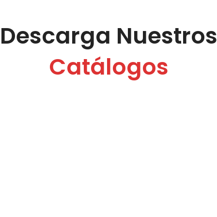
Descarga Nuestro
Catálogos
 Grupo H y M
Catálogo de EPPs
C