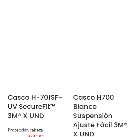
Casco H-701SF-
Casco H700
UV SecureFit™
Blanco
3M® X UND
Suspensión
Ajuste Fácil 3M®
Protección cabeza
X UND
S/
61.94