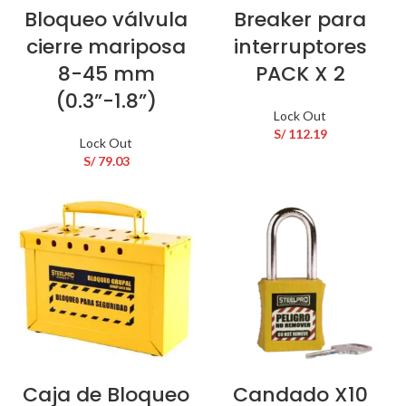
Bloqueo válvula
Breaker para
cierre mariposa
interruptores
8-45 mm
PACK X 2
(0.3”-1.8”)
Lock Out
S/
112.19
Lock Out
S/
79.03
Caja de Bloqueo
Candado X10