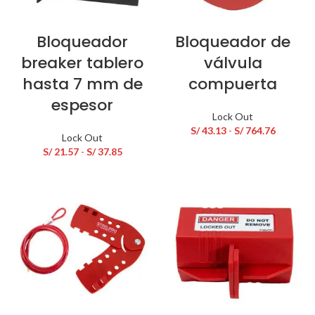
Bloqueador
Bloqueador de
breaker tablero
válvula
hasta 7 mm de
compuerta
espesor
Lock Out
Rango
S/
43.13
-
S/
764.76
Lock Out
de
Rango
S/
21.57
-
S/
37.85
precios:
de
desde
precios:
S/ 43.13
desde
hasta
S/ 21.57
S/ 764.7
hasta
S/ 37.85