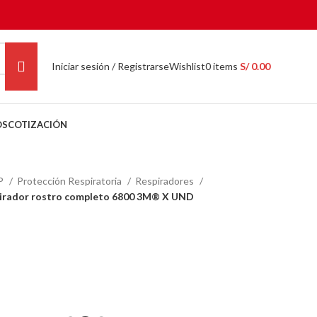
Iniciar sesión / Registrarse
Wishlist
0
items
S/
0.00
OS
COTIZACIÓN
PP
Protección Respiratoria
Respiradores
spirador rostro completo 6800 3M® X UND