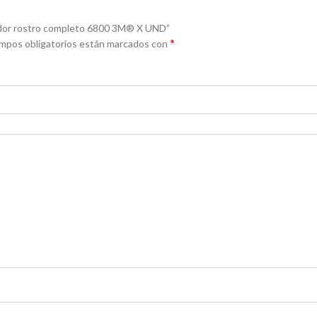
rador rostro completo 6800 3M® X UND”
*
mpos obligatorios están marcados con