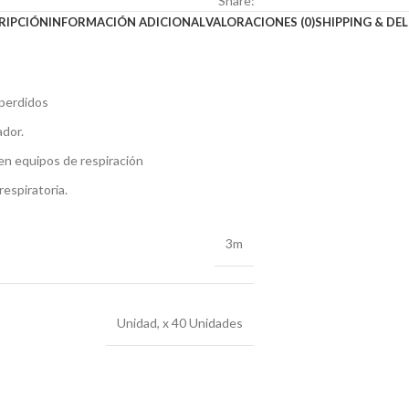
Share:
RIPCIÓN
INFORMACIÓN ADICIONAL
VALORACIONES (0)
SHIPPING & DEL
 perdidos
ador.
en equipos de respiración
respiratoria.
3m
Unidad, x 40 Unidades