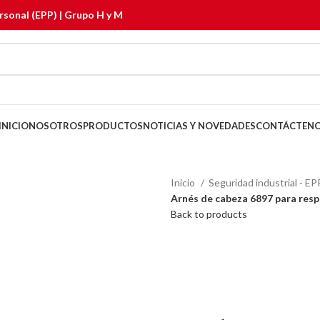
rsonal (EPP) | Grupo H y M
INICIO
NOSOTROS
PRODUCTOS
NOTICIAS Y NOVEDADES
CONTÁCTEN
Inicio
Seguridad industrial - E
Arnés de cabeza 6897 para re
Back to products