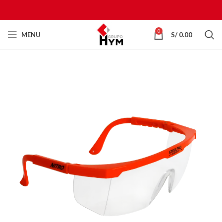
0
MENU
S/
0.00