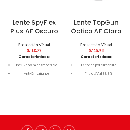
Lente SpyFlex
Lente TopGun
Plus AF Oscuro
Óptico AF Claro
Protección Visual
Protección Visual
S/
10.77
S/
15.98
Características:
Características:
Incluye foam desmontable
Lente de policarbonato
Anti-Empañante
Filtro UV al 99.9%
Propiedad Anti-Rayaduras
Permite el uso de anteojos
ópticos
Inserto de goma
hipoalergénica en las patillas
Recubrimiento anti-
empañante
Filtro solar sin especificación
para el infrarrojo
Resistencia anti-impacto
Grado de protección 6-3-1
Protección contra
salpicaduras
Clase óptica 1