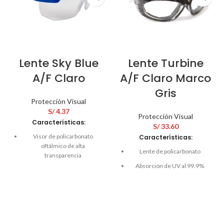
Lente Sky Blue
Lente Turbine
A/F Claro
A/F Claro Marco
Gris
Protección Visual
S/
4.37
Protección Visual
Características:
S/
33.60
Visor de policarbonato
Características:
oftálmico de alta
Lente de policarbonato
transparencia
Absorción de UV al 99.9%
Diseño para visión periférica
Recubrimiento anti-
Fabricados en policarbonato
empañante
oftálmico
Tratamiento anti-estático
Patilla de PVC color azul
Resistencia anti-impacto
Tratamiento Anti-Rayadura: