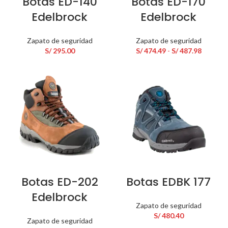
Botas ED-140
Botas ED-170
Edelbrock
Edelbrock
Zapato de seguridad
Zapato de seguridad
Rango
S/
295.00
S/
474.49
-
S/
487.98
de
precios:
desde
S/ 474.4
hasta
S/ 487.9
Botas ED-202
Botas EDBK 177
Edelbrock
Zapato de seguridad
S/
480.40
Zapato de seguridad