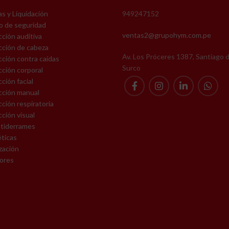
kgf. (Req. Min.: 2268 K
s y Liquidación
949247152
Mosquetón Hard: sin Defor
o de seguridad
4500 kgf. (Req. Min.: 226
ventas2@grupohym.com.pe
ción auditiva
cción de cabeza
Gancho Hard: sin Deformaci
Av. Los Próceres 1387, Santiago 
ción contra caídas
kgf. (Req. Min.: 2268 K
Surco
ción corporal
Carga Lateral 1800 kgf. (Req
ción facial
1600 Kgf)
cción manual
ción respiratoria
Requerimiento del Sistema C
ción visual
Calidad con Auditoría Ext
ntiderrames
(ICONTEC)
éticas
zación
tores