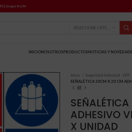
P) | Grupo H y M
SELECCIONE CATEGORÍA
INICIO
NOSOTROS
PRODUCTOS
NOTICIAS Y NOVEDAD
Inicio
Seguridad industrial - EPP
SEÑALÉTICA 30CM X 20 CM ADH
SEÑALÉTICA
ADHESIVO VI
X UNIDAD