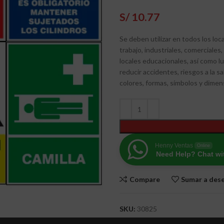
S/
10.77
Se deben utilizar en todos los loca
trabajo, industriales, comerciales
locales educacionales, así como lug
reducir accidentes, riesgos a la sa
colores, formas, símbolos y dimen
Henny Ventas
Online
Need Help? Chat wi
Compare
Sumar a des
SKU:
30825