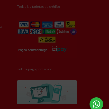
gf)
Todas las tarjetas de crédito
mación.
8 Kgf)
ón. 4500
de
gf)
. Min.:
ontrol de
erna:
Link de pago por Izipay: