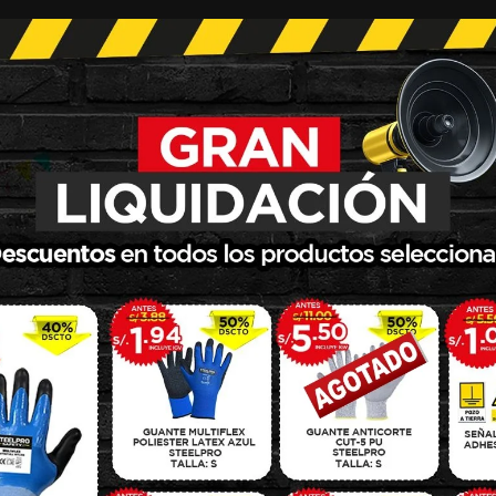
Categorías:
Seguridad industrial
Share:
SCRIPCIÓN
VALORACIONES (0)
SHIPPING & DELIV
riplay
ransporte NTP 399010-1-2015.
tras medidas según requerimiento del cliente.