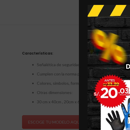
DE
Características:
Señalética de seguridad de vinil adhesivo con base T
Cumplen con la norma peruana del ministerio de t
Colores, símbolos, formas y dimensiones de señales
Otras dimensiones:
30 cm x 40cm , 20cm x 60cm , 60cm x 90cm y entre o
ESCOGE TU MODELO AQUÍ