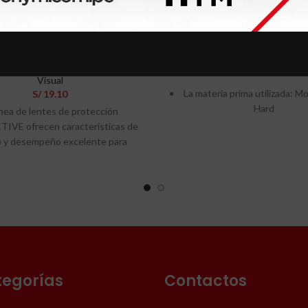
tiparra de malla
Línea de vida d
Rigel Pro
Seguridad industrial - E
S/
364.62
ad industrial - EPP
,
Protección
Características:
Visual
La materia prima utilizada: 
S/
19.10
Hard
ínea de lentes de protección
VE ofrecen características de
Cinta plana 25 mm (polié
o y desempeño excelente para
Gancho hard y Cinta seguri
entes aplicaciones y entornos,
poliéster; recibe Contro
 a su alta calidad de materiales
Laboratorio Interno c
 al usuario protección ocular de
especificaciones que exce
 desempeño, amplia duración,
requerimientos de normas
cia y seguridad. Todos nuestros
A10.32- (2012) y ANSI Z359
están elaborados con materiales
(U.S.A.)
alta calidad, cumpliendo con
dad internacional y certificación
Cinta Seguridad 45 mm: ru
tegorías
Contactos
able para lentes de protección
2720/3105 kgf. (Req. Min.: 2
industrial.
Cinta Plana 25mm: ruptura. 