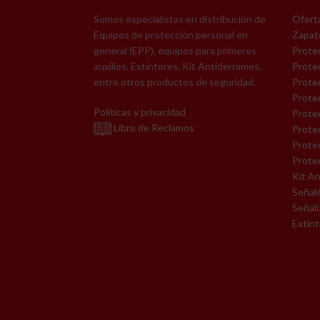
Somos especialistas en distribución de
Oferta
Equipos de protección personal en
Zapat
general (EPP), equipos para primeros
Protec
auxilios, Extintores, Kit Antiderrames,
Prote
entre otros productos de seguridad.
Protec
Protec
Politicas y privacidad
Protec
Libro de Reclamos
Prote
Protec
Protec
Kit A
Señal
Señali
Extin