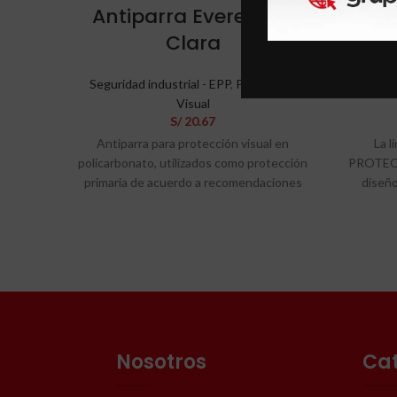
Antiparra Everest AF
An
Clara
Seguridad industrial - EPP
,
Protección
Segurid
Visual
S/
20.67
Antiparra para protección visual en
La l
policarbonato, utilizados como protección
PROTECTI
primaria de acuerdo a recomendaciones
diseñ
OSHA. Apto para trabajos en exteriores
difer
e interiores, diseñados para proteger
gracias
contra impactos a alta y baja velocidad.
otorgan
Tintes de acuerdo a requerimientos de
alto
ANSI Z87.1 2010. Adecuados para
resisten
proteger contra rayos ultravioleta y
lentes 
espectros de baja concentración.
de 
normativi
Nosotros
Ca
aplic