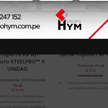
ntiparra K2 A/F
Lente TopGun AF 
uro STEELPRO™ X
Protección Visual
UNIDAD
S/
5.31
Características:
ad industrial - EPP
,
Protección
Lente de policarbonato cla
Visual
actividades internas o es
S/
19.97
cerrados
rra K2 oscuro, Antiparra para
corregido ópticamen
cción visual en policarbonato,
dos como protección primaria de