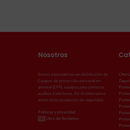
acuerdo
para tra
diseñado
a alta y 
a reque
Adecuad
ultr
Nosotros
Ca
Somos especialistas en distribución de
Oferta
Equipos de protección personal en
Zapat
general (EPP), equipos para primeros
Protec
auxilios, Extintores, Kit Antiderrames,
Prote
entre otros productos de seguridad.
Protec
Protec
Politicas y privacidad
Protec
Libro de Reclamos
Prote
Protec