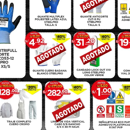
ñinos rayos UVA y UVB.
ben el 99.9% de los rayos UVA, UVB y UVC entre 200 nm y 380 nm.