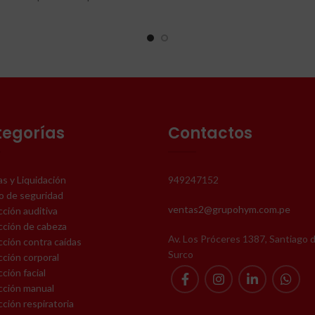
Amplio cubrimiento late
 a recomendaciones OSHA. Apto
Con tratamiento anti-rayadur
bajos en exteriores e interiores,
empañante
s para proteger contra impactos
baja velocidad. Tintes de acuerdo
Diseño ergonómico
rimientos de ANSI Z87.1 2015.
Marco en PVC color rojo/bla
os para proteger contra rayos
avioleta y espectros de baja
Patillas retráctiles
concentración.
tegorías
Contactos
Cordón de segurida
Cumple ANSI Z87.1
s y Liquidación
949247152
o de seguridad
ventas2@grupohym.com.pe
ción auditiva
cción de cabeza
Av. Los Próceres 1387, Santiago 
ción contra caídas
Surco
ción corporal
ción facial
cción manual
ción respiratoria