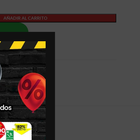
AÑADIR AL CARRITO
th us
eos
PPING & DELIVERY