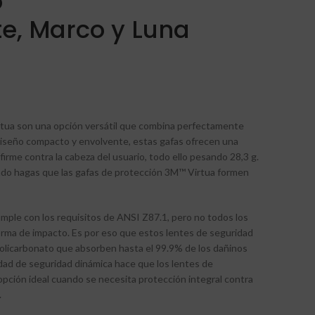
o
e, Marco y Luna
rtua son una opción versátil que combina perfectamente
 diseño compacto y envolvente, estas gafas ofrecen una
irme contra la cabeza del usuario, todo ello pesando 28,3 g.
o hagas que las gafas de protección 3M™ Virtua formen
mple con los requisitos de ANSI Z87.1, pero no todos los
forma de impacto. Es por eso que estos lentes de seguridad
olicarbonato que absorben hasta el 99.9% de los dañinos
dad de seguridad dinámica hace que los lentes de
pción ideal cuando se necesita protección integral contra
.