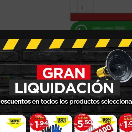
Henny Ventas
Online
Need Help? Chat wi
Compare
Sumar a des
SKU:
30552
Categoría:
Protección Visual
Share:
INFORMACIÓN ADICIONAL
VALORACIONES (0)
SHI