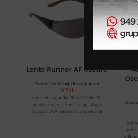
Lente Runner AF oscuro
A
Osc
Protección Visual
,
Uncategorized
S/
7.11
Lente de seguridad RUNNER diseño
Segurid
envolvente, resistente a impactos y
radiación UVA, patillas con terminal en
goma antideslizante. Lente gris para
Antipa
actividades en exteriores.
prote
utiliza