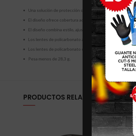
Una solución de protección ocular de bajo costo.
El diseño ofrece cobertura adicional y agarre.
El diseño combina estilo, ajuste y comodidad liviana.
Los lentes de policarbonato absorben el 99,9% de los da
Los lentes de policarbonato clasificadas como U6 absor
Pesa menos de 28,3 g.
PRODUCTOS RELACIONADOS