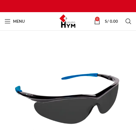
0
MENU
S/
0.00