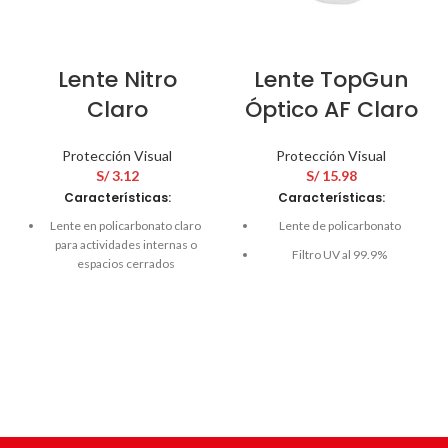
Lente Nitro
Lente TopGun
Claro
Óptico AF Claro
Protección Visual
Protección Visual
S/
3.12
S/
15.98
Características:
Características:
Lente en policarbonato claro
Lente de policarbonato
para actividades internas o
Filtro UV al 99.9%
espacios cerrados
Permite el uso de anteojos
Corregido ópticamente
ópticos
Lente desmontable
Recubrimiento anti-
Con tratamiento anti rayadura
empañante
Diseño ergonómico
Resistencia anti-impacto
Marco en PVC color negro
Protección contra
salpicaduras
Patillas retráctiles para