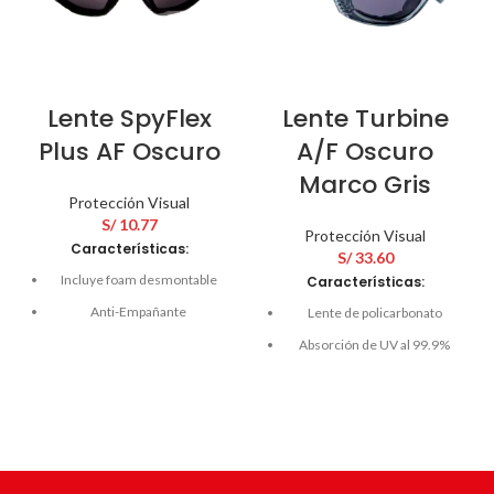
Lente SpyFlex
Lente Turbine
Plus AF Oscuro
A/F Oscuro
Marco Gris
Protección Visual
S/
10.77
Protección Visual
Características:
S/
33.60
Incluye foam desmontable
Características:
Anti-Empañante
Lente de policarbonato
Propiedad Anti-Rayaduras
Absorción de UV al 99.9%
Inserto de goma
Recubrimiento anti-
hipoalergénica en las patillas
empañante
Filtro solar sin especificación
Tratamiento anti-estático
para el infrarrojo
Resistencia anti-impacto
Grado de protección 6-3-1
Protección contra