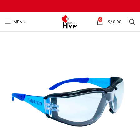
0
MENU
S/
0.00