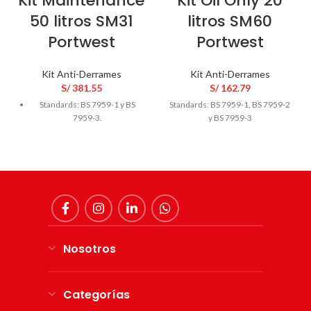
Kit Maintenance
Kit Oil Only 20
50 litros SM31
litros SM60
Portwest
Portwest
Kit Anti-Derrames
Kit Anti-Derrames
S/
381.55
S/
162.79
Standards: BS 7959-1 y BS
Standards: BS 7959-1, BS 7959-2
7959-3.
y BS 7959-3
Nosotros
Categorías