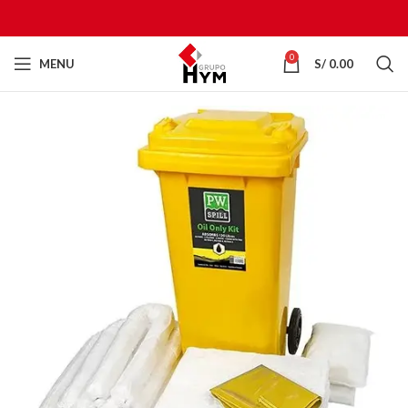
0
MENU
S/
0.00