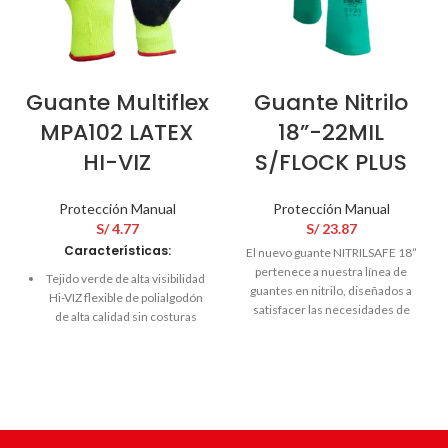
Guante Multiflex
Guante Nitrilo
MPA102 LATEX
18”-22MIL
HI-VIZ
S/FLOCK PLUS
Protección Manual
Protección Manual
S/
4.77
S/
23.87
Características:
El nuevo guante NITRILSAFE 18”
pertenece a nuestra línea de
Tejido verde de alta visibilidad
guantes en nitrilo, diseñados a
Hi-VIZ flexible de polialgodón
satisfacer las necesidades de
de alta calidad sin costuras
protección en una amplia gama de
internas 10G.
actividades en las que se
Palma y falanges distales con
empleen sustancias químicas.
recubrimiento de látex negro
Disponibilidad de tallas para
con acabado rugoso.
mayor comodidad.
Excelente nivel de destreza y