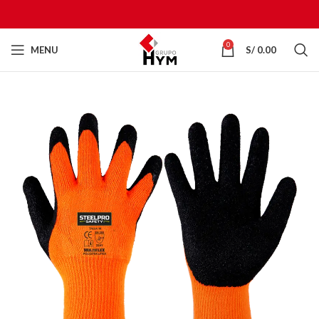
0
MENU
S/
0.00