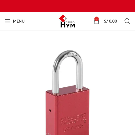
0
MENU
S/
0.00