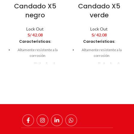
Candado X5
Candado X5
negro
verde
Lock Out
Lock Out
S/
42.08
S/
42.08
Características:
Características:
Altamente resistente a la
Altamente resistente a la
corrosión
corrosión
Posee un cilindro de 6 pins
Posee un cilindro de 6 pins
Diámetro del grillete 6.1 mm
Diámetro del grillete 6.1 mm
Doble cierre
Doble cierre
Largo del arco 31.0 mm.
Largo del arco 31.0 mm.
Dimensiones
Dimensiones